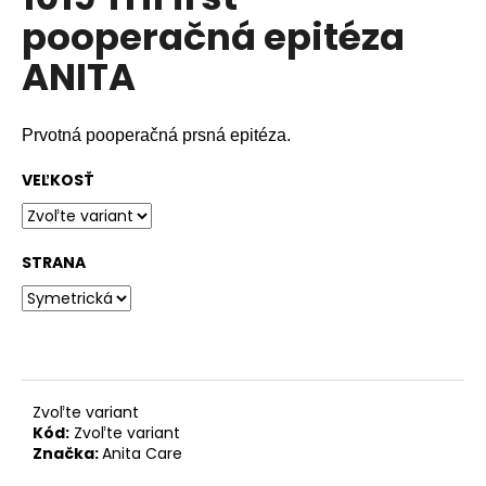
je
á
pooperačná epitéza
0,0
z
j
ANITA
5
s
hviezdičiek.
ť
?
Prvotná pooperačná prsná epitéza.
VEĽKOSŤ
HĽADAŤ
STRANA
O
d
p
Zvoľte variant
o
Kód:
Zvoľte variant
r
Značka:
Anita Care
ú