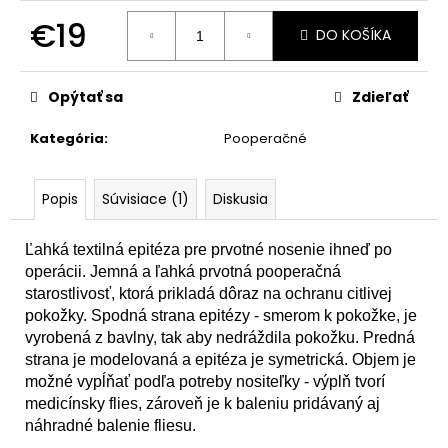
č
a
€19
DO KOŠÍKA
m
Jednotková
e
cena:
Opýtať sa
Zdieľať
Kategória
:
Pooperačné
Popis
Súvisiace (1)
Diskusia
Ľahká textilná epitéza pre prvotné nosenie ihneď po
operácii. Jemná a ľahká prvotná pooperačná
starostlivosť, ktorá prikladá dôraz na ochranu citlivej
pokožky. Spodná strana epitézy - smerom k pokožke, je
vyrobená z bavlny, tak aby nedráždila pokožku. Predná
strana je modelovaná a epitéza je symetrická. Objem je
možné vypĺňať podľa potreby nositeľky - výplň tvorí
medicínsky flies, zároveň je k baleniu pridávaný aj
náhradné balenie fliesu.