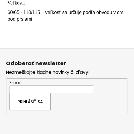
Veľkosti
:
60/65 - 110/115 = veľkosť sa určuje podľa obvodu v cm
pod prsiami.
Z
á
Odoberať newsletter
p
Nezmeškajte žiadne novinky či zľavy!
ä
t
Email
i
e
PRIHLÁSIŤ SA