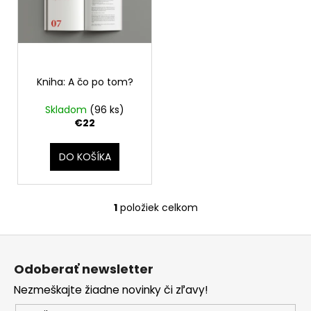
o
i
d
s
u
p
k
r
t
o
Kniha: A čo po tom?
o
d
Skladom
(96 ks)
v
u
€22
k
t
DO KOŠÍKA
o
v
1
položiek celkom
O
v
Z
l
á
á
Odoberať newsletter
d
p
a
Nezmeškajte žiadne novinky či zľavy!
ä
c