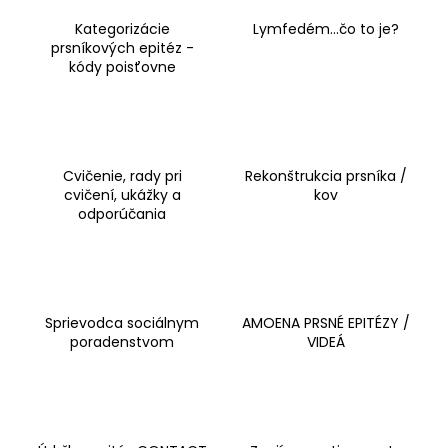
Kategorizácie
Lymfedém...čo to je?
prsníkových epitéz -
kódy poisťovne
Cvičenie, rady pri
Rekonštrukcia prsníka /
cvičení, ukážky a
kov
odporúčania
Sprievodca sociálnym
AMOENA PRSNÉ EPITÉZY /
poradenstvom
VIDEÁ