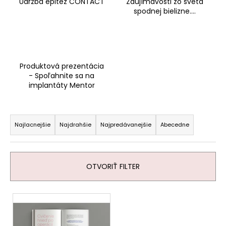
Údržba epitéz CONTACT
Zaujímavosti zo sveta
spodnej bielizne....
Produktová prezentácia
- Spoľahnite sa na
implantáty Mentor
R
a
Najlacnejšie
Najdrahšie
Najpredávanejšie
Abecedne
d
e
n
OTVORIŤ FILTER
i
e
V
p
ý
r
p