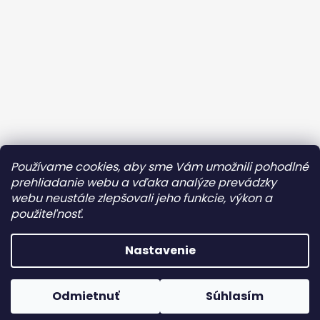
Kontaktujte ma
Obchodné podmienky
Používame cookies, aby sme Vám umožnili pohodlné
Ochrana osobných údajov
prehliadanie webu a vďaka analýze prevádzky
webu neustále zlepšovali jeho funkcie, výkon a
Reklamácia/Vrátenie tovaru
OZ AMAZONKY
použiteľnosť.
Instagram
Facebook
Nastavenie
Vytvoril Shoptet
PREDAJŇA V BRATISLAVE JE K DISPOZÍCII IBA PRE VOPRED
Copyright 2026
OZ Zdravotná podprsenka
. Všetky
OBJEDNANÝCH KLIENTOV! Neváhajte ma preto kontaktovať.
Odmietnuť
Súhlasím
práva vyhradené.
Upraviť nastavenie cookies
Ďakujem.