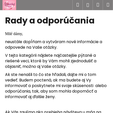
K
Prejsť
Hľadať
Náku
M
Prihlásen
na
o
obsah
Späť
Späť
košík
š
Rady a odporúčania
í
Č
k
o
Milé dámy,
p
neustále dopĺňam a vytváram nové informácie a
o
odpovede na Vaše otázky.
t
V tejto kategórii nájdete najčastejšie pýtané a
r
riešené veci, ktoré by Vám mohli zjednodušiť a
e
objasniť, možno aj Vaše otázky.
b
Ak ste nenašli to čo ste hľadali, dajte mi o tom
u
vedieť. Budem poctená, ak ma budete aj Vy
j
informovať a poskytnete mi svoje skúsenosti alebo
odporúčania, tak, aby som mohla dopomôcť a
e
informovať aj ďalšie ženy.
t
e
n
Ak Vás zaujíma ako prebieha návšteva u mňa na