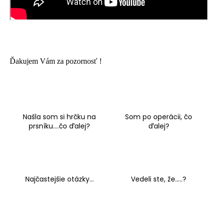
č
a
m
e
Ďakujem Vám za pozornosť !
Našla som si hrčku na
Som po operácii, čo
prsníku....čo ďalej?
ďalej?
Najčastejšie otázky...
Vedeli ste, že.....?