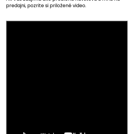
predajni, pozrite si priložené video.
á
j
s
ť
?
HĽADAŤ
O
d
p
o
r
ú