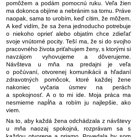
pomôžem a podám pomocnú ruku. Veľa žien
ma dokonca objíme a nebránim sa tomu. Práve
naopak, sama to urobím, keď cítim, že môžem.
A keď vidím, že sa žena jednoducho potrebuje
o niekoho oprieť alebo objatím chce zdieľať
svoje vnútorné pocity. Teší ma, že si do svojho
pracovného života priťahujem ženy, s ktorými si
navzájom vyhovujeme a dôverujeme.
Návšteva u mňa na predajni je veľa
o počúvaní, otvorenej komunikácii a hľadaní
zdravotných pomôcok, ktoré každej žene
nakoniec vyčaria úsmev na perách
a spokojnosť. A o to mi ide. Moja práca ma
nesmierne napĺňa a robím ju najlepšie, ako
viem.
Na to, aby každá žena odchádzala z návštevy
u mňa naozaj spokojná, rozprávam sa s
každou otvorene a priamo. Povedala by som