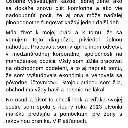
Osobne vysvetľujem každej jednej žene, ako
sa dokáže znovu cítiť komfortne a ako vie
nadobudnúť pocit, že aj ona môže naďalej
plnohodnotne fungovať každý jeden ďalší deň.
Mňa život k mojej práci a k tomu, že sa
venujem tejto diagnóze, priviedol úplnou
náhodou. Pracovala som v úplne inom odvetví,
v medzinárodnej korporátnej spoločnosti na
manažérskej pozícii. Vždy som túžila pracovať
na obchodnom oddelení, a to aj napriek tomu,
že som vyštudovala ekonómiu a venovala sa
pôvodne účtovníctvu. Svojou prácou som žila,
obchod ma vždy bavil a nesmierne lákal.
No osud a život to chceli inak a vďaka svojej
sestre som spolu s ňou v roku 2013 otvorila
maličkú predajňu s pomôckami pre ženy s
rakovinou prsníka. V Piešťanoch.