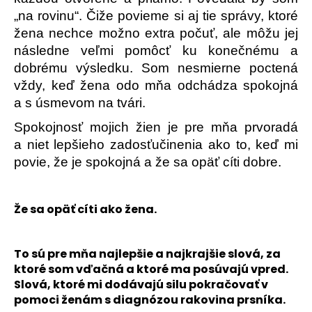
„na rovinu“. Čiže povieme si aj tie správy, ktoré
žena nechce možno extra počuť, ale môžu jej
následne veľmi pomôcť ku konečnému a
dobrému výsledku. Som nesmierne poctená
vždy, keď žena odo mňa odchádza spokojná
a s úsmevom na tvári.
Spokojnosť mojich žien je pre mňa prvoradá
a niet lepšieho zadosťučinenia ako to, keď mi
povie, že je spokojná a že sa opäť cíti dobre.
Že sa opäť cíti ako žena.
To sú pre mňa najlepšie a najkrajšie slová, za
ktoré som vďačná a ktoré ma posúvajú vpred.
Slová, ktoré mi dodávajú silu pokračovať v
pomoci ženám s diagnózou rakovina prsníka.