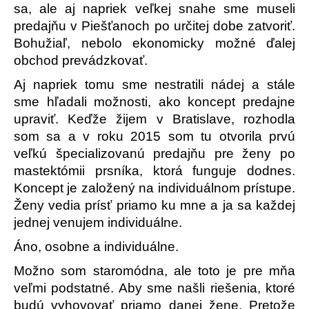
sa, ale aj napriek veľkej snahe sme museli
predajňu v Piešťanoch po určitej dobe zatvoriť.
Bohužiaľ, nebolo ekonomicky možné ďalej
obchod prevádzkovať.
Aj napriek tomu sme nestratili nádej a stále
sme hľadali možnosti, ako koncept predajne
upraviť. Keďže žijem v Bratislave, rozhodla
som sa a v roku 2015 som tu otvorila prvú
veľkú špecializovanú predajňu pre ženy po
mastektómii prsníka, ktorá funguje dodnes.
Koncept je založený na individuálnom prístupe.
Ženy vedia prísť priamo ku mne a ja sa každej
jednej venujem individuálne.
Áno, osobne a individuálne.
Možno som staromódna, ale toto je pre mňa
veľmi podstatné. Aby sme našli riešenia, ktoré
budú vyhovovať priamo danej žene. Pretože