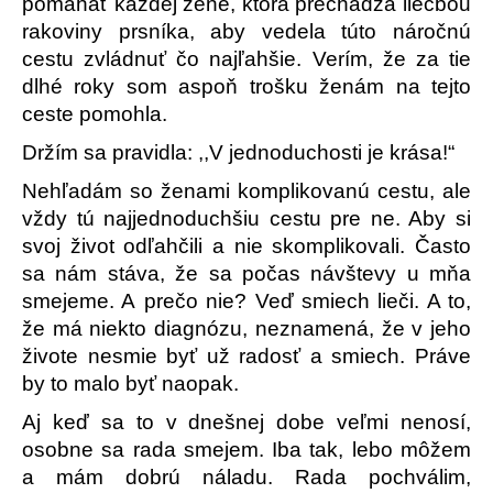
pomáhať každej žene, ktorá prechádza liečbou
rakoviny prsníka, aby vedela túto náročnú
cestu zvládnuť čo najľahšie. Verím, že za tie
dlhé roky som aspoň trošku ženám na tejto
ceste pomohla.
Držím sa pravidla: ,,V jednoduchosti je krása!“
Nehľadám so ženami komplikovanú cestu, ale
vždy tú najjednoduchšiu cestu pre ne. Aby si
svoj život odľahčili a nie skomplikovali. Často
sa nám stáva, že sa počas návštevy u mňa
smejeme. A prečo nie? Veď smiech lieči. A to,
že má niekto diagnózu, neznamená, že v jeho
živote nesmie byť už radosť a smiech. Práve
by to malo byť naopak.
Aj keď sa to v dnešnej dobe veľmi nenosí,
osobne sa rada smejem. Iba tak, lebo môžem
a mám dobrú náladu. Rada pochválim,