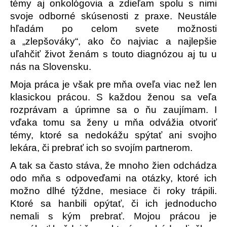
témy aj onkológovia a zdieľam spolu s nimi
svoje odborné skúsenosti z praxe. Neustále
hľadám po celom svete možnosti
a „zlepšováky“, ako čo najviac a najlepšie
uľahčiť život ženám s touto diagnózou aj tu u
nás na Slovensku.
Moja práca je však pre mňa oveľa viac než len
klasickou prácou. S každou ženou sa veľa
rozprávam a úprimne sa o ňu zaujímam. I
vďaka tomu sa ženy u mňa odvážia otvoriť
témy, ktoré sa nedokážu spýtať ani svojho
lekára, či prebrať ich so svojím partnerom.
A tak sa často stáva, že mnoho žien odchádza
odo mňa s odpoveďami na otázky, ktoré ich
možno dlhé týždne, mesiace či roky trápili.
Ktoré sa hanbili opýtať, či ich jednoducho
nemali s kým prebrať. Mojou prácou je