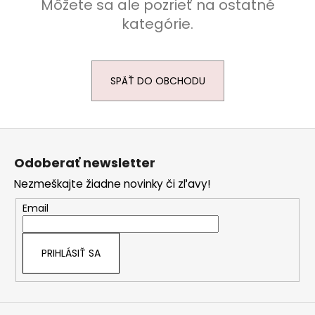
Môžete sa ale pozrieť na ostatné
kategórie.
SPÄŤ DO OBCHODU
Z
á
Odoberať newsletter
p
Nezmeškajte žiadne novinky či zľavy!
ä
t
Email
i
e
PRIHLÁSIŤ SA