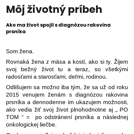
č
Môj životný príbeh
a
m
e
Ako ma život spojil s diagnózou rakovina
prsníka
Som žena.
Rovnaká žena z mäsa a kostí, ako si ty. Žijem
svoj bežný život tu a teraz, so všetkými
radosťami a starosťami, deťmi, rodinou.
Odlišujem sa možno iba tým, že sa už od roku
2015 venujem ženám s diagnózou rakovina
prsníka a dennodenne im ukazujem možnosti,
ako vedia žiť svoj život plnohodnotne aj „ PO
TOM “ = po odstránení prsníka a následnej
onkologickej liečbe.