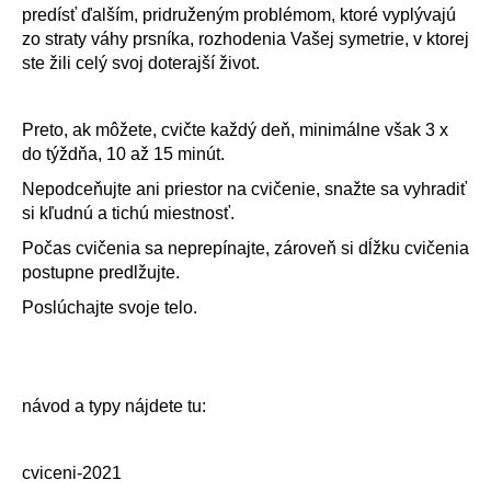
predísť ďalším, pridruženým problémom, ktoré vyplývajú
á
zo straty váhy prsníka, rozhodenia Vašej symetrie, v ktorej
j
ste žili celý svoj doterajší život.
s
ť
Preto, ak môžete, cvičte každý deň, minimálne však 3 x
?
do týždňa, 10 až 15 minút.
Nepodceňujte ani priestor na cvičenie, snažte sa vyhradiť
si kľudnú a tichú miestnosť.
Počas cvičenia sa neprepínajte, zároveň si dĺžku cvičenia
HĽADAŤ
postupne predlžujte.
Poslúchajte svoje telo.
O
d
p
návod a typy nájdete tu:
o
r
ú
cviceni-2021