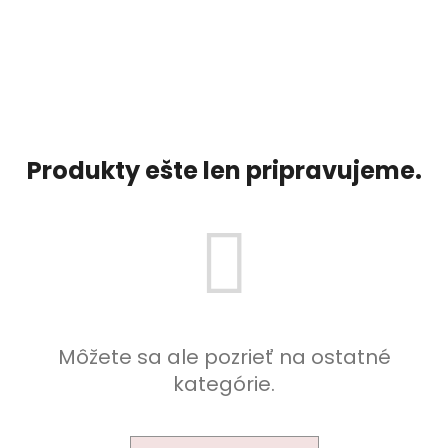
č
a
m
e
Produkty ešte len pripravujeme.
Môžete sa ale pozrieť na ostatné
kategórie.