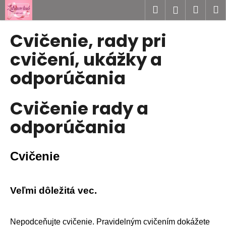
K
Prejsť
Hľadať
Náku
M
Prihlásen
na
o
obsah
Späť
Späť
košík
š
Cvičenie, rady pri
í
Č
cvičení, ukážky a
k
o
odporúčania
p
o
Cvičenie rady a
t
r
odporúčania
e
b
Cvičenie
u
j
e
Veľmi dôležitá vec.
t
e
n
Nepodceňujte cvičenie. Pravidelným cvičením dokážete