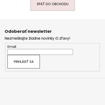
SPÄŤ DO OBCHODU
Z
á
Odoberať newsletter
p
Nezmeškajte žiadne novinky či zľavy!
ä
t
Email
i
e
PRIHLÁSIŤ SA