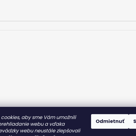
p
r
v
k
y
v
ý
p
i
s
u
cookies, aby sme Vám umožnili
Odmietnuť
prehliadanie webu a vďaka
evádzky webu neustále zlepšovali
y
Ochrana osobných údajov
Reklamácia/Vrátenie tovaru