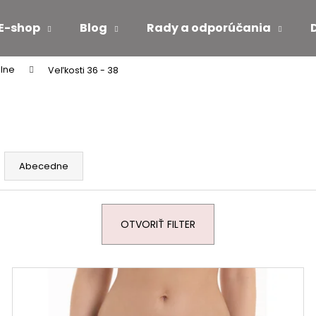
E-shop
Blog
Rady a odporúčania
elne
Veľkosti 36 - 38
Čo potrebujete nájsť?
HĽADAŤ
Abecedne
Odporúčame
OTVORIŤ FILTER