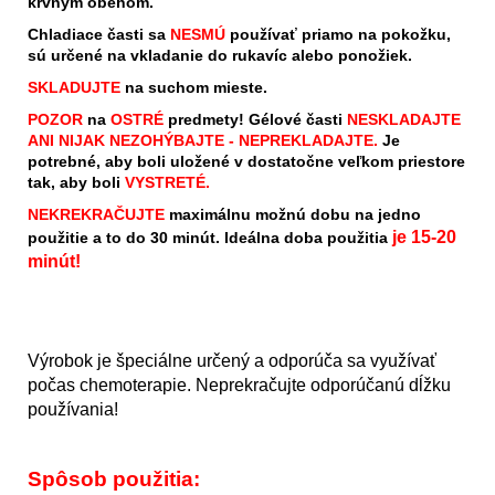
krvným obehom.
Chladiace časti sa
NESMÚ
používať priamo na pokožku,
sú určené na vkladanie do rukavíc alebo ponožiek.
SKLADUJTE
na suchom mieste.
POZOR
na
OSTRÉ
predmety! Gélové časti
NESKLADAJTE
ANI NIJAK NEZOHÝBAJTE - NEPREKLADAJTE.
Je
potrebné, aby boli uložené v dostatočne veľkom priestore
tak, aby boli
VYSTRETÉ.
NEKREKRAČUJTE
maximálnu možnú dobu na jedno
je 15-20
použitie a to do 30 minút. Ideálna doba použitia
minút!
Výrobok je špeciálne určený a odporúča sa využívať
počas chemoterapie. Neprekračujte odporúčanú dĺžku
používania!
Spôsob použitia: