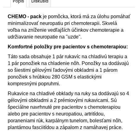
Popis
Diskusia
CHEMO - pack
je pomôcka, ktorá má za úlohu pomáhať
minimalizovať neuropatiu pri chemoterapii. Skvelá
voľba na zníženie vedľajších účinkov chemoterapie a
udržiavanie neuropatie na "uzde".
Komfortné položky pre pacientov s chemoterapiou:
Táto sada obsahuje 1 pár rukavíc na chladivú terapiu a
1 pár ponožiek na chladenie nôh. Ponožky sa dodávajú
so šiestimi gélovými ľadovými obkladmi a 1 párom
ponožiek s hrúbkou 280 GSM s elastickými
kompresnými popruhmi.
Rukavice na chladivé obklady na ruky sa dodávajú so 4
gélovými obkladmi a 2 prémiovými rukavicami. Sú
špeciálne navrhnuté pre pacientov s chemoterapiou
alebo pre pacientov s neuropatiou, artritídou,
poraneniami rúk, karpálnym tunelom, bolesťami nôh,
plantárnou fasciitídou a zápalom z namáhavej práce.