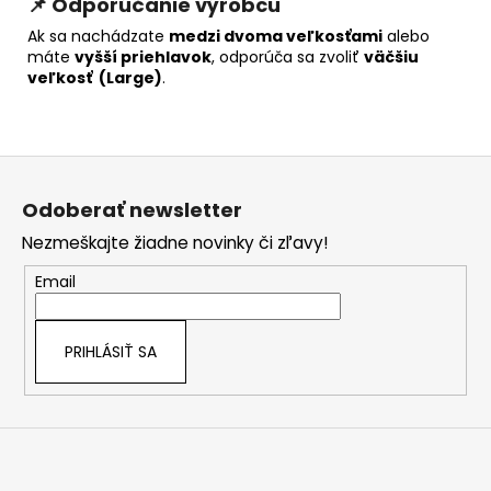
📌 Odporúčanie výrobcu
Ak sa nachádzate
medzi dvoma veľkosťami
alebo
máte
vyšší priehlavok
, odporúča sa zvoliť
väčšiu
veľkosť (Large)
.
Z
á
Odoberať newsletter
p
Nezmeškajte žiadne novinky či zľavy!
ä
t
Email
i
e
PRIHLÁSIŤ SA