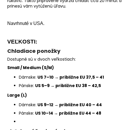
rukavíc. Takto pripravené vydržia chladiť cca 20 minút a
prinesú vám vytúženú úľavu.
Navrhnuté v USA.
VEĽKOSTI:
Chladiace ponožky
Dostupné sú v dvoch veľkostiach:
Small / Medium (S/M)
Dámske:
US 7–10 → približne EU 37,5 – 41
Pánske:
US 5–9 → približne EU 38 – 42,5
Large (L)
Dámske:
US 9–12 → približne EU 40 – 44
Pánske:
US 10–14 → približne EU 44 – 48