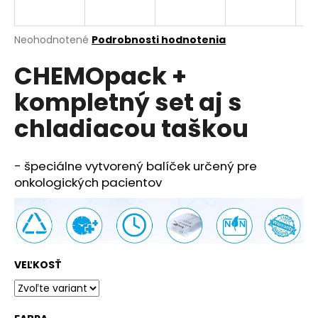
á
j
Priemerné
Neohodnotené
Podrobnosti hodnotenia
s
hodnotenie
CHEMOpack +
produktu
ť
je
?
kompletný set aj s
0,0
z
chladiacou taškou
5
hviezdičiek.
- špeciálne vytvorený balíček určený pre
HĽADAŤ
onkologických pacientov
O
d
p
VEĽKOSŤ
o
r
ú