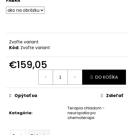
č
FABRA
a
m
e
Zvoľte variant
Kód:
Zvoľte variant
€159,05
Jednotková
DO KOŠÍKA
cena:
Opýtať sa
Zdieľať
Terapia chladom -
Kategória
:
neuropatia po
chemoterapii