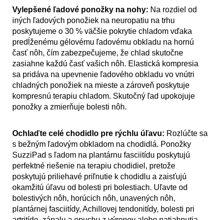
Vylepšené ľadové ponožky na nohy:
Na rozdiel od
iných ľadových ponožiek na neuropatiu na trhu
poskytujeme o 30 % väčšie pokrytie chladom vďaka
predĺženému gélovému ľadovému obkladu na hornú
časť nôh, čím zabezpečujeme, že chlad skutočne
zasiahne každú časť vašich nôh. Elastická kompresia
sa pridáva na upevnenie ľadového obkladu vo vnútri
chladných ponožiek na mieste a zároveň poskytuje
kompresnú terapiu chladom. Skutočný ľad upokojuje
ponožky a zmierňuje bolesti nôh.
Ochlaďte celé chodidlo pre rýchlu úľavu:
Rozlúčte sa
s bežným ľadovým obkladom na chodidlá. Ponožky
SuzziPad s ľadom na plantárnu fasciitídu poskytujú
perfektné riešenie na terapiu chodidiel, pretože
poskytujú priliehavé priľnutie k chodidlu a zaisťujú
okamžitú úľavu od bolesti pri bolestiach. Uľavte od
bolestivých nôh, horúcich nôh, unavených nôh,
plantárnej fasciitídy, Achillovej tendonitídy, bolesti pri
artritíde, zápalu a opuchu z výronov alebo natiahnutia