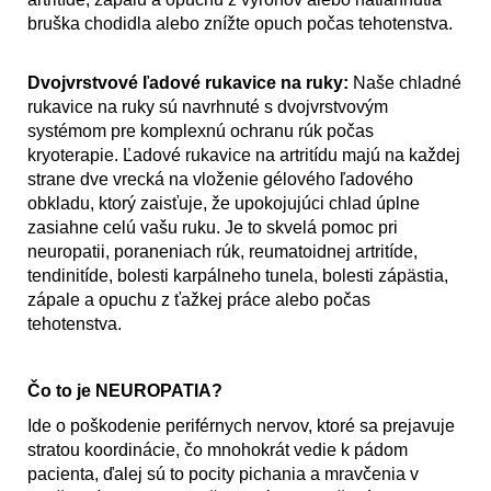
bruška chodidla alebo znížte opuch počas tehotenstva.
Dvojvrstvové ľadové rukavice na ruky:
Naše chladné
rukavice na ruky sú navrhnuté s dvojvrstvovým
systémom pre komplexnú ochranu rúk počas
kryoterapie. Ľadové rukavice na artritídu majú na každej
strane dve vrecká na vloženie gélového ľadového
obkladu, ktorý zaisťuje, že upokojujúci chlad úplne
zasiahne celú vašu ruku. Je to skvelá pomoc pri
neuropatii, poraneniach rúk, reumatoidnej artritíde,
tendinitíde, bolesti karpálneho tunela, bolesti zápästia,
zápale a opuchu z ťažkej práce alebo počas
tehotenstva.
Čo to je NEUROPATIA?
Ide o poškodenie periférnych nervov, ktoré sa prejavuje
stratou koordinácie, čo mnohokrát vedie k pádom
pacienta, ďalej sú to pocity pichania a mravčenia v