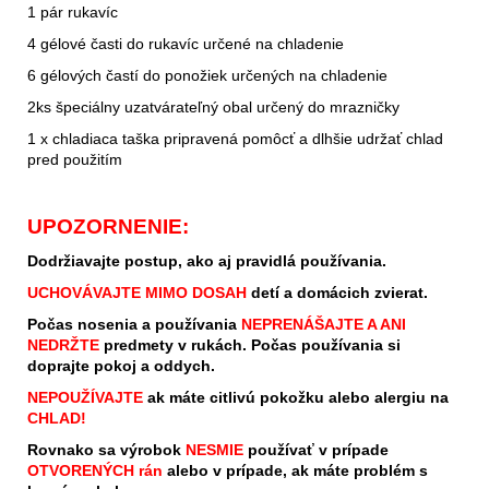
1 pár rukavíc
4 gélové časti do rukavíc určené na chladenie
6 gélových častí do ponožiek určených na chladenie
2ks špeciálny uzatvárateľný obal určený do mrazničky
1 x chladiaca taška pripravená pomôcť a dlhšie udržať chlad
pred použitím
UPOZORNENIE:
Dodržiavajte postup, ako aj pravidlá používania.
UCHOVÁVAJTE MIMO DOSAH
detí a domácich zvierat.
Počas nosenia a používania
NEPRENÁŠAJTE A ANI
NEDRŽTE
predmety v rukách. Počas používania si
doprajte pokoj a oddych.
NEPOUŽÍVAJTE
ak máte citlivú pokožku alebo alergiu na
CHLAD!
Rovnako sa výrobok
NESMIE
používať v prípade
OTVORENÝCH rán
alebo v prípade, ak máte problém s