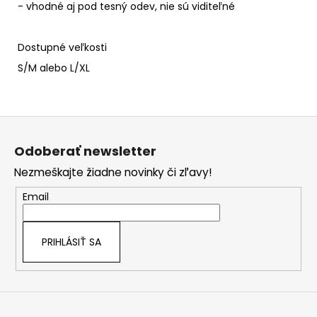
- vhodné aj pod tesný odev, nie sú viditeľné
Dostupné veľkosti
S/M alebo L/XL
Z
á
Odoberať newsletter
p
Nezmeškajte žiadne novinky či zľavy!
ä
t
Email
i
e
PRIHLÁSIŤ SA