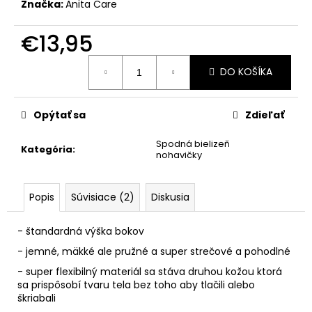
č
Značka:
Anita Care
a
m
€13,95
e
Jednotková
DO KOŠÍKA
cena:
Opýtať sa
Zdieľať
Spodná bielizeň
Kategória
:
nohavičky
Popis
Súvisiace (2)
Diskusia
- štandardná výška bokov
- jemné, mäkké ale pružné a super strečové a pohodlné
- super flexibilný materiál sa stáva druhou kožou ktorá
sa prispôsobí tvaru tela bez toho aby tlačili alebo
škriabali