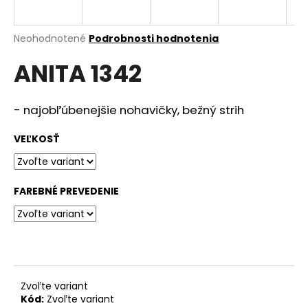
á
j
Priemerné
Neohodnotené
Podrobnosti hodnotenia
s
hodnotenie
ANITA 1342
produktu
ť
je
?
0,0
z
- najobľúbenejšie nohavičky, bežný strih
5
hviezdičiek.
VEĽKOSŤ
HĽADAŤ
FAREBNÉ PREVEDENIE
O
d
p
o
r
Zvoľte variant
ú
Kód:
Zvoľte variant