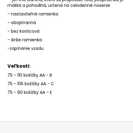
mäkká a pohodlná, určená na celodenné nosenie
- nastaviteľné ramienka
- obojstranná
- bez kosticová
- širšie ramienka
-zapínanie vzadu
Veľkosti:
75 - 110 košíčky AA - B
75 - 105 košíčky AA - C
75 - 90 košíčky AA - E
Z
á