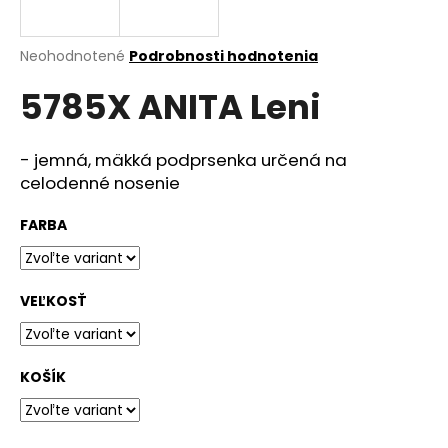
á
j
Priemerné
Neohodnotené
Podrobnosti hodnotenia
s
hodnotenie
5785X ANITA Leni
produktu
ť
je
?
0,0
z
- jemná, mäkká podprsenka určená na
5
celodenné nosenie
hviezdičiek.
FARBA
HĽADAŤ
VEĽKOSŤ
O
d
p
KOŠÍK
o
r
ú