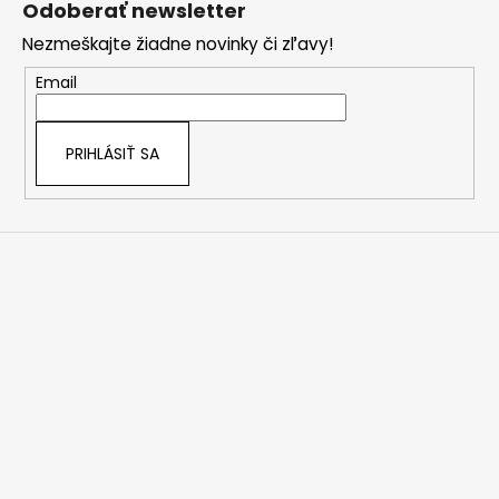
Odoberať newsletter
p
Nezmeškajte žiadne novinky či zľavy!
ä
t
Email
i
e
PRIHLÁSIŤ SA