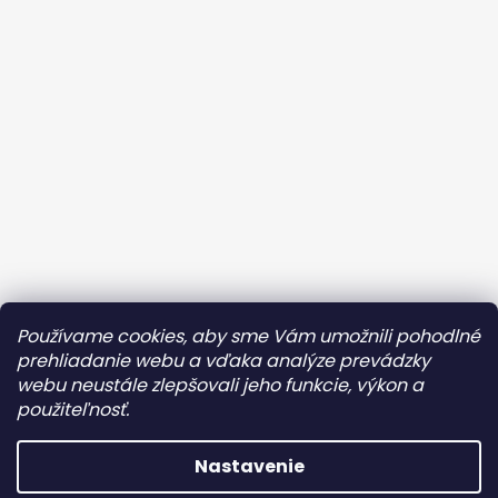
Kontaktujte ma
Obchodné podmienky
Používame cookies, aby sme Vám umožnili pohodlné
Ochrana osobných údajov
prehliadanie webu a vďaka analýze prevádzky
webu neustále zlepšovali jeho funkcie, výkon a
Reklamácia/Vrátenie tovaru
OZ AMAZONKY
použiteľnosť.
Instagram
Facebook
Nastavenie
Vytvoril Shoptet