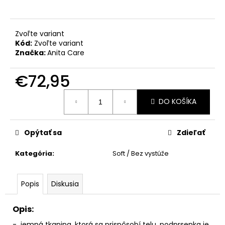
č
a
m
e
Zvoľte variant
Kód:
Zvoľte variant
Značka:
Anita Care
€72,95
Jednotková
DO KOŠÍKA
cena:
Opýtať sa
Zdieľať
Kategória
:
Soft / Bez vystúže
Popis
Diskusia
Opis:
- jemná tkanina, ktorá sa prispôsobí telu, podprsenka je