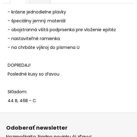
- krásne jednodielne plavky
- špeciálny jemný materiál
- obojstranná všitá podprsenka pre vloženie epitéz
- nastaviteľné ramienka
- na chrbáte výkroj do písmena U
DOPREDAJ!
Posledné kusy so zľavou
SKladom:
44 B, 46B - C
Z
á
Odoberať newsletter
p
Nezmeškajte žiadne novinky či zľavy!