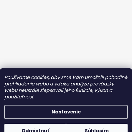
Kontaktujte ma
Obchodné podmienky
Používame cookies, aby sme Vám umožnili pohodlné
Ochrana osobných údajov
prehliadanie webu a vďaka analýze prevádzky
webu neustále zlepšovali jeho funkcie, výkon a
Reklamácia/Vrátenie tovaru
OZ AMAZONKY
použiteľnosť.
Instagram
Facebook
Nastavenie
Vytvoril Shoptet
PREDAJŇA V BRATISLAVE JE K DISPOZÍCII IBA PRE VOPRED
Copyright 2026
OZ Zdravotná podprsenka
. Všetky
OBJEDNANÝCH KLIENTOV! Neváhajte ma preto kontaktovať.
Odmietnuť
Súhlasím
práva vyhradené.
Upraviť nastavenie cookies