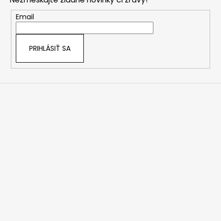
ä
t
Email
i
e
PRIHLÁSIŤ SA