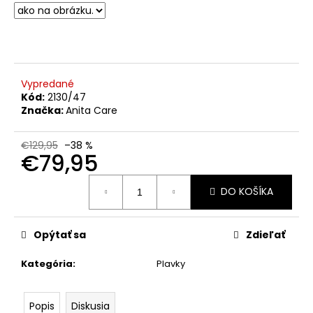
č
a
m
e
Vypredané
Kód:
2130/47
Značka:
Anita Care
€129,95
–38 %
€79,95
Jednotková
DO KOŠÍKA
cena:
Opýtať sa
Zdieľať
Kategória
:
Plavky
Popis
Diskusia