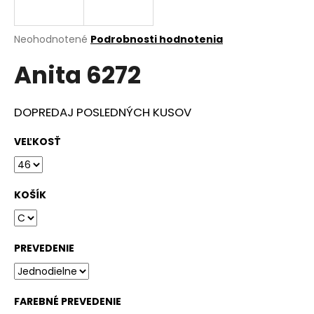
á
j
Priemerné
Neohodnotené
Podrobnosti hodnotenia
s
hodnotenie
Anita 6272
produktu
ť
je
?
0,0
z
DOPREDAJ POSLEDNÝCH KUSOV
5
hviezdičiek.
VEĽKOSŤ
HĽADAŤ
KOŠÍK
O
d
PREVEDENIE
p
o
r
ú
FAREBNÉ PREVEDENIE