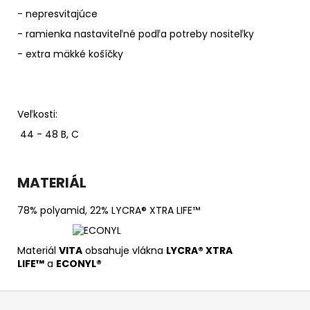
- nepresvitajúce
- ramienka nastaviteľné podľa potreby nositeľky
- extra mäkké košíčky
Veľkosti:
44 - 48 B, C
MATERIÁL
78% polyamid, 22% LYCRA® XTRA LIFE™
Materiál
VITA
obsahuje vlákna
LYCRA® XTRA
LIFE™
a
ECONYL®
Z