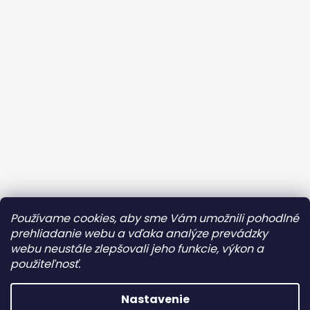
Kontaktujte ma
Obchodné podmienky
Používame cookies, aby sme Vám umožnili pohodlné
Ochrana osobných údajov
prehliadanie webu a vďaka analýze prevádzky
webu neustále zlepšovali jeho funkcie, výkon a
Reklamácia/Vrátenie tovaru
OZ AMAZONKY
použiteľnosť.
Instagram
Facebook
Nastavenie