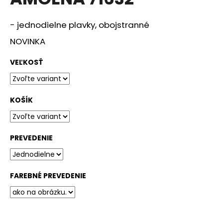
je
á
0,0
z
j
- jednodielne plavky, obojstranné
5
s
hviezdičiek.
NOVINKA
ť
?
VEĽKOSŤ
KOŠÍK
HĽADAŤ
PREVEDENIE
O
d
FAREBNÉ PREVEDENIE
p
o
r
ú