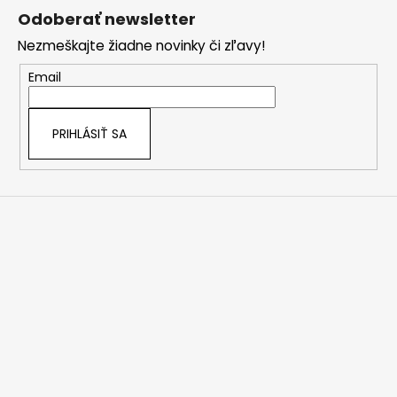
á
Odoberať newsletter
p
Nezmeškajte žiadne novinky či zľavy!
ä
t
Email
i
e
PRIHLÁSIŤ SA