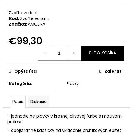
č
a
Zvoľte variant
m
Kód:
Zvoľte variant
e
Značka:
AMOENA
€99,30
Jednotková
DO KOŠÍKA
cena:
Opýtať sa
Zdieľať
Kategória
:
Plavky
Popis
Diskusia
- jednodielne plavky v krásnej olivovej farbe s motívom
pralesa
- obojstranné kapsičky na vkladanie prsníkových epitéz