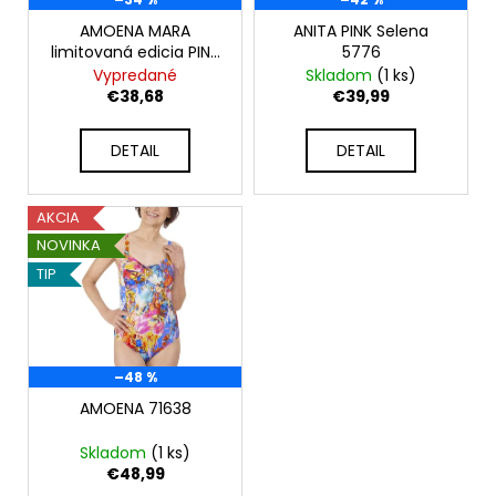
r
t
á
o
AMOENA MARA
ANITA PINK Selena
o
j
limitovaná edicia PINK
5776
d
OCTOBER
Vypredané
Skladom
(1 ks)
v
s
u
€38,68
€39,99
ť
k
?
t
DETAIL
DETAIL
o
v
AKCIA
NOVINKA
HĽADAŤ
TIP
O
d
–48 %
p
AMOENA 71638
o
r
Skladom
(1 ks)
ú
€48,99