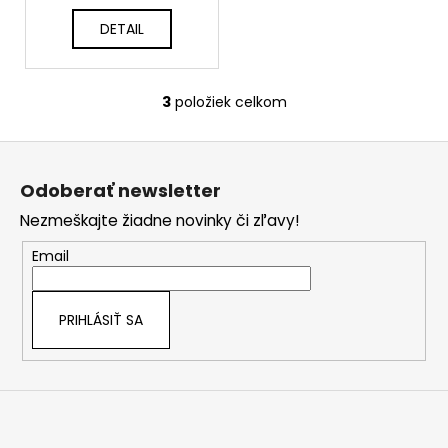
č
a
DETAIL
m
e
3
položiek celkom
O
v
Z
l
á
á
Odoberať newsletter
d
p
a
Nezmeškajte žiadne novinky či zľavy!
ä
c
t
Email
i
i
e
e
p
PRIHLÁSIŤ SA
r
v
k
y
v
ý