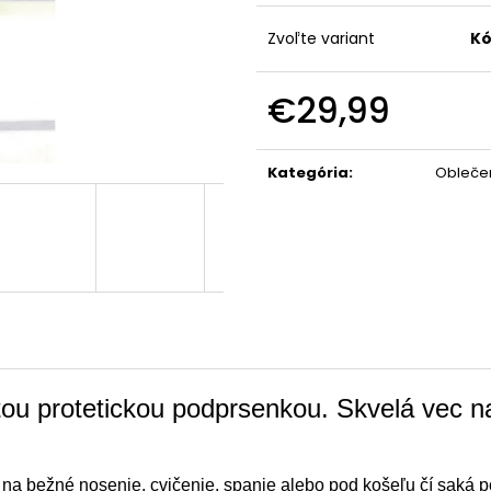
Zvoľte variant
Kó
€29,99
Jednotková
cena:
Kategória
:
Oblečen
tou protetickou podprsenkou. Skvelá vec n
a bežné nosenie, cvičenie, spanie alebo pod košeľu čí saká p