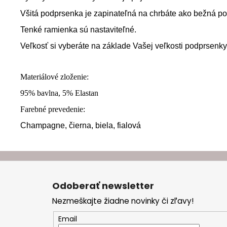
Všitá podprsenka je zapinateľná na chrbáte ako bežná p
Tenké ramienka sú nastaviteľné.
Veľkosť si vyberáte na základe Vašej veľkosti podprsenky
Materiálové zloženie:
95% bavlna, 5% Elastan
Farebné prevedenie:
Champagne,
čierna,
biela, fialová
Z
á
Odoberať newsletter
p
Nezmeškajte žiadne novinky či zľavy!
ä
t
Email