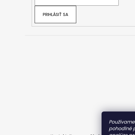
i
e
PRIHLÁSIŤ SA
Používame 
pohodlné 