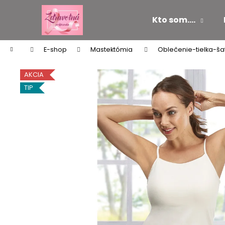
K
Prejsť
na
o
Kto som....
obsah
Späť
Späť
š
do
do
í
Domov
E-shop
Mastektómia
Oblečenie-tielka-ša
k
obchodu
obchodu
AKCIA
TIP