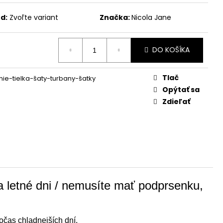
d:
Zvoľte variant
Značka:
Nicola Jane
DO KOŠÍKA
Tlač
ie-tielka-šaty-turbany-šatky
Opýtať sa
Zdieľať
a letné dni / nemusíte mať podprsenku,
očas chladnejších dní.