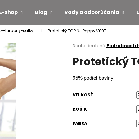
E-shop
Blog
Rady a odporúčania
ty-turbany-šatky
Protetický TOP NJ Poppy V007
Čo potrebujete nájsť?
Priemerné
Neohodnotené
Podrobnosti 
hodnotenie
Protetický 
produktu
HĽADAŤ
je
0,0
z
95% podiel bavlny
5
Odporúčame
hviezdičiek.
VEĽKOSŤ
KOŠÍK
FABRA