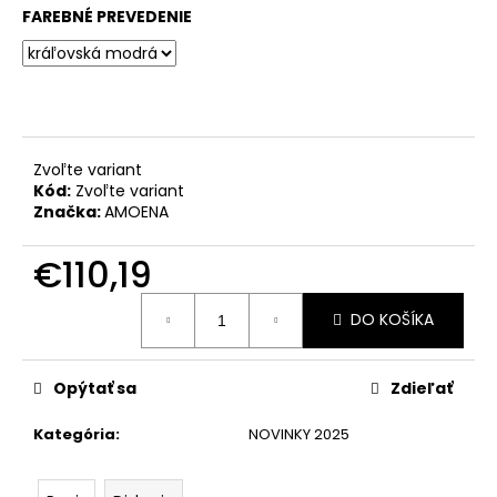
č
FAREBNÉ PREVEDENIE
a
m
e
Zvoľte variant
Kód:
Zvoľte variant
Značka:
AMOENA
€110,19
Jednotková
DO KOŠÍKA
cena:
Opýtať sa
Zdieľať
Kategória
:
NOVINKY 2025