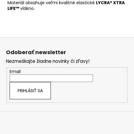
Materiál obsahuje veľmi kvalitné elastické
LYCRA® XTRA
LIFE™
vlákno.
Z
á
Odoberať newsletter
p
Nezmeškajte žiadne novinky či zľavy!
ä
t
Email
i
e
PRIHLÁSIŤ SA