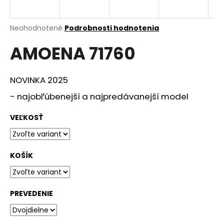
á
j
Priemerné
Neohodnotené
Podrobnosti hodnotenia
s
hodnotenie
AMOENA 71760
produktu
ť
je
?
0,0
z
NOVINKA 2025
5
hviezdičiek.
- najobľúbenejší a najpredávanejší model
HĽADAŤ
VEĽKOSŤ
KOŠÍK
O
d
p
o
PREVEDENIE
r
ú