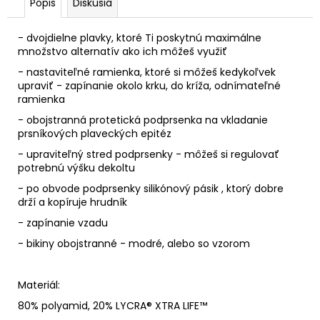
Popis
Diskusia
- dvojdielne plavky, ktoré Ti poskytnú maximálne
množstvo alternatív ako ich môžeš využiť
- nastaviteľné ramienka, ktoré si môžeš kedykoľvek
upraviť - zapínanie okolo krku, do kríža, odnímateľné
ramienka
- obojstranná protetická podprsenka na vkladanie
prsníkových plaveckých epitéz
- upraviteľný stred podprsenky - môžeš si regulovať
potrebnú výšku dekoltu
- po obvode podprsenky silikónový pásik , ktorý dobre
drží a kopíruje hrudník
- zapínanie vzadu
- bikiny obojstranné - modré, alebo so vzorom
Materiál:
80% polyamid, 20% LYCRA® XTRA LIFE™