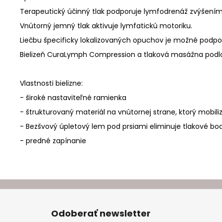
Terapeutický účinný tlak podporuje lymfodrenáž zvýšením 
Vnútorný jemný tlak aktivuje lymfatickú motoriku.
Liečbu špecificky lokalizovaných opuchov je možné podpo
Bielizeň CuraLymph Compression a tlaková masážna podlož
Vlastnosti bielizne:
- široké nastaviteľné ramienka
- štrukturovaný materiál na vnútornej strane, ktorý mobil
- Bezšvový úpletový lem pod prsiami eliminuje tlakové bo
- predné zapínanie
Z
á
Odoberať newsletter
p