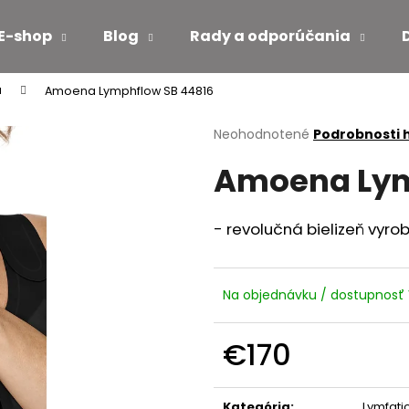
E-shop
Blog
Rady a odporúčania
u
Amoena Lymphflow SB 44816
Čo potrebujete nájsť?
Priemerné
Neohodnotené
Podrobnosti 
hodnotenie
Amoena Lym
produktu
HĽADAŤ
je
0,0
z
- revolučná bielizeň vy
5
Odporúčame
hviezdičiek.
Na objednávku / dostupnos
€170
Jednotková
cena:
Kategória
:
Lymfati