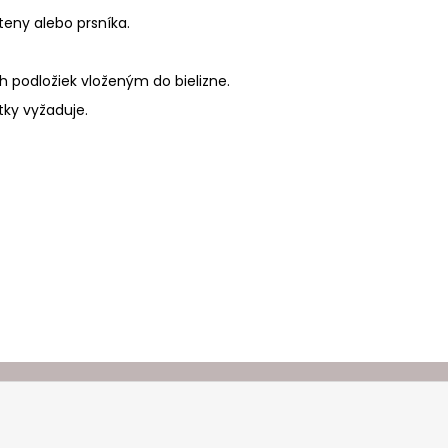
teny alebo prsníka.
 podložiek vloženým do bielizne.
tky vyžaduje.