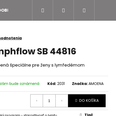
Hľadať
Prihlásenie
Nákupný
DOBRÝ POCIT ZA DOBRÝ SKUTOK
Objednajte sa on
košík
hodnotenia
phflow SB 44816
robená špeciálne pre ženy s lymfedémom
ť Vám bude oznámená
Kód:
2031
Značka:
AMOENA
DO KOŠÍKA
Tlač
cký program - starostlivosť o lymfu