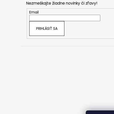
Nezmeškajte žiadne novinky či zľavy!
ä
t
Email
i
e
PRIHLÁSIŤ SA