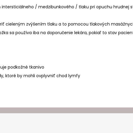
intersticiálneho / medzibunkového / tlaku pri opuchu hrudnej s
riť cieleným zvýšením tlaku a to pomocou tlakových masážnych
ka sa používa iba na doporučenie lekára, pokiaľ to stav pacien
izuje podkožné tkanivo
dy, ktoré by mohli ovplyvniť chod lymfy