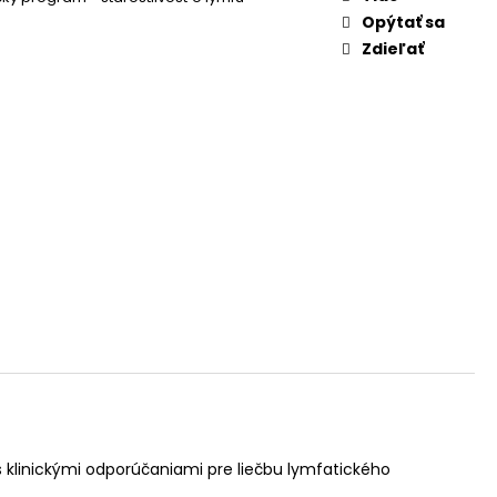
Opýtať sa
Zdieľať
s klinickými odporúčaniami pre liečbu lymfatického