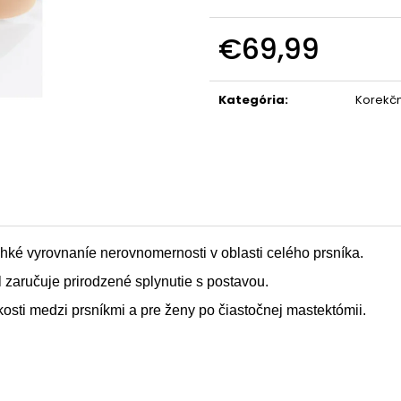
€69,99
Jednotková
cena:
Kategória
:
Korekč
ahké vyrovnaníe nerovnomernosti v oblasti celého prsníka.
l zaručuje prirodzené splynutie s postavou.
ľkosti medzi prsníkmi a pre ženy po čiastočnej mastektómii.