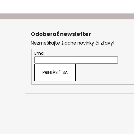
Z
á
Odoberať newsletter
p
Nezmeškajte žiadne novinky či zľavy!
ä
t
Email
i
e
PRIHLÁSIŤ SA