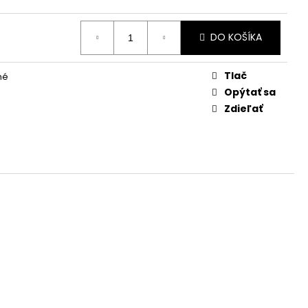
DO KOŠÍKA
Tlač
né
Opýtať sa
Zdieľať