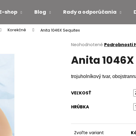
E-shop
Blog
Rady a odporúčania
Korekčné
Anita 1046X Sequitex
Čo potrebujete nájsť?
Priemerné
Neohodnotené
Podrobnosti 
hodnotenie
Anita 1046X
produktu
HĽADAŤ
je
0,0
z
trojuholníkový tvar, obojstran
5
Odporúčame
hviezdičiek.
VEĽKOSŤ
HRÚBKA
Zvoľte variant
Kó