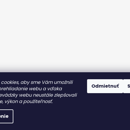
cookies, aby sme Vám umožnili
Odmietnuť
prehliadanie webu a vďaka
evádzky webu neustále zlepšovali
y
Ochrana osobných údajov
Reklamácia/Vrátenie tovaru
e, výkon a použiteľnosť.
etky práva vyhradené.
Upraviť nastavenie cookies
nie