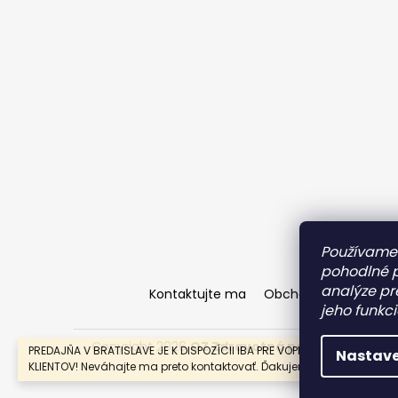
Používame 
pohodlné 
analýze pr
Kontaktujte ma
Obchodné podmienk
jeho funkci
Copyright 2026
OZ Zdravotná podprsenka
. Vš
PREDAJŇA V BRATISLAVE JE K DISPOZÍCII IBA PRE VOPRED OBJEDNANÝCH
Nastave
KLIENTOV! Neváhajte ma preto kontaktovať. Ďakujem.