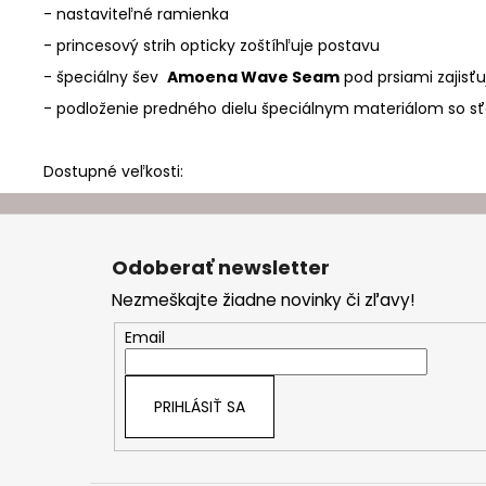
- nastaviteľné ramienka
- princesový strih opticky zoštíhľuje postavu
- špeciálny šev
Amoena Wave Seam
pod prsiami zajisť
- podloženie predného dielu špeciálnym materiálom so s
Dostupné veľkosti:
Z
á
Odoberať newsletter
p
Nezmeškajte žiadne novinky či zľavy!
ä
t
Email
i
e
PRIHLÁSIŤ SA