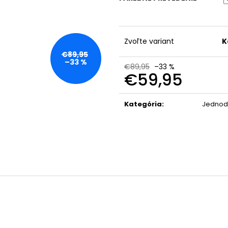
Zvoľte variant
K
€89,95
–33 %
€89,95
–33 %
€59,95
Jednotková
cena:
Kategória
:
Jednod