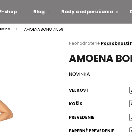
E-shop
Blog
Rady a odporúčania
ielne
AMOENA BOHO 71559
Čo potrebujete nájsť?
Priemerné
Neohodnotené
Podrobnosti 
hodnotenie
AMOENA BOH
produktu
HĽADAŤ
je
0,0
z
NOVINKA
5
Odporúčame
hviezdičiek.
VEĽKOSŤ
KOŠÍK
PREVEDENIE
FAREBNÉ PREVEDENIE