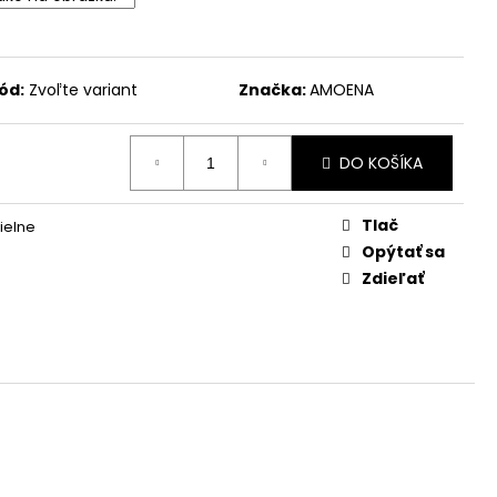
ód:
Zvoľte variant
Značka:
AMOENA
DO KOŠÍKA
Tlač
ielne
Opýtať sa
Zdieľať