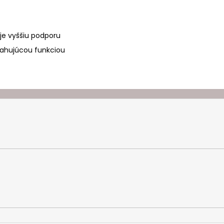
uje vyššiu podporu
ťahujúcou funkciou