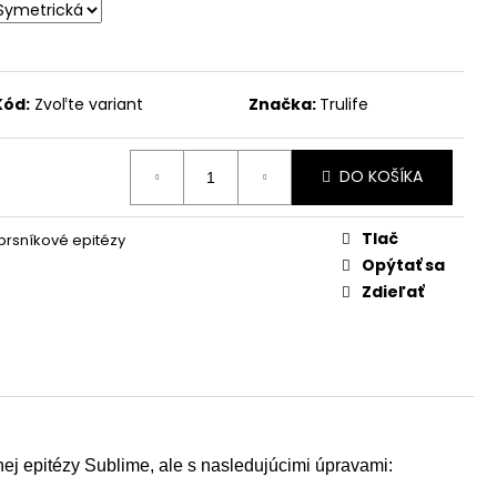
Kód:
Zvoľte variant
Značka:
Trulife
DO KOŠÍKA
Tlač
 prsníkové epitézy
Opýtať sa
Zdieľať
ej epitézy Sublime, ale s nasledujúcimi úpravami: