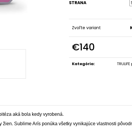
STRANA
Zvoľte variant
€140
Jednotková
cena:
Kategória
:
TRULIFE
epitéza aká bola kedy vyrobená.
 žien. Sublime Arís ponúka všetky vynikajúce vlastnosti pôvodn