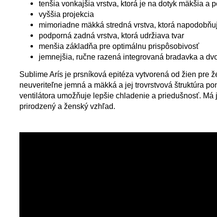
tenšia vonkajšia vrstva, ktorá je na dotyk mäkšia a 
vyššia projekcia
mimoriadne mäkká stredná vrstva, ktorá napodobňu
podporná zadná vrstva, ktorá udržiava tvar
menšia základňa pre optimálnu prispôsobivosť
jemnejšia, ručne razená integrovaná bradavka a dv
Sublime Arís je prsníková epitéza vytvorená od žien pre ž
neuveriteľne jemná a mäkká a jej trovrstvová štruktúra po
ventilátora umožňuje lepšie chladenie a priedušnosť. Má 
prirodzený a ženský vzhľad.