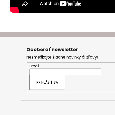
Z
á
Odoberať newsletter
p
Nezmeškajte žiadne novinky či zľavy!
ä
t
Email
i
e
PRIHLÁSIŤ SA