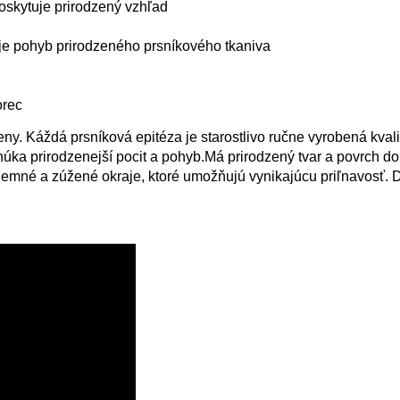
poskytuje prirodzený vzhľad
je pohyb prirodzeného prsníkového tkaniva
orec
eny. Káždá prsníková epitéza je starostlivo ručne vyrobená kval
núka prirodzenejší pocit a pohyb.Má prirodzený tvar a povrch do
jemné a zúžené okraje, ktoré umožňujú vynikajúcu priľnavosť. D