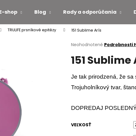
E-shop
Blog
Rady a odporúčania
TRULIFE prsníkové epitézy
151 Sublime Arís
Čo potrebujete nájsť?
Priemerné
Neohodnotené
Podrobnosti 
hodnotenie
151 Sublime 
produktu
HĽADAŤ
je
0,0
z
Je tak prirodzená, že sa
5
Odporúčame
hviezdičiek.
Trojuholníkový tvar, štan
DOPREDAJ POSLEDNÝ
VEĽKOSŤ