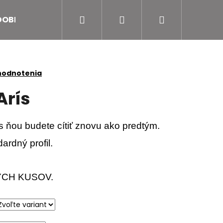
Hľadať
Prihlásenie
Nákupný
DOBRÝ POCIT ZA DOBRÝ SKUTOK
Objednajte sa on
košík
hodnotenia
Arís
 s ňou budete cítiť znovu ako predtým.
dardný profil.
CH KUSOV.