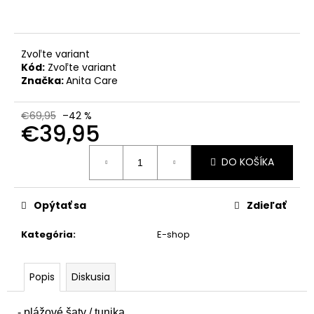
č
a
m
e
Zvoľte variant
Kód:
Zvoľte variant
Značka:
Anita Care
€69,95
–42 %
€39,95
Jednotková
DO KOŠÍKA
cena:
Opýtať sa
Zdieľať
Kategória
:
E-shop
Popis
Diskusia
- plážové šaty / tunika