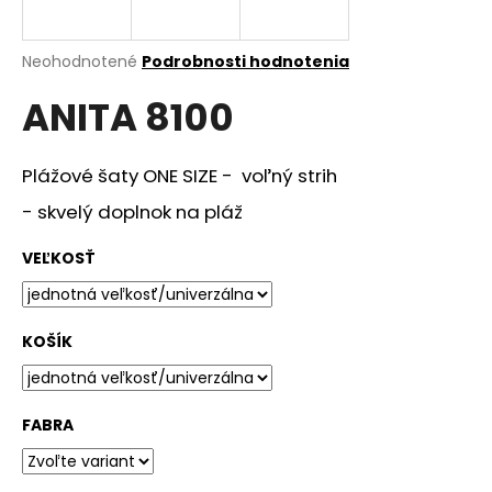
á
j
Priemerné
Neohodnotené
Podrobnosti hodnotenia
s
hodnotenie
ANITA 8100
produktu
ť
je
?
0,0
z
Plážové šaty ONE SIZE - voľný strih
5
hviezdičiek.
- skvelý doplnok na pláž
HĽADAŤ
VEĽKOSŤ
KOŠÍK
O
d
p
o
FABRA
r
ú