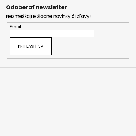
á
Odoberať newsletter
p
Nezmeškajte žiadne novinky či zľavy!
ä
t
Email
i
e
PRIHLÁSIŤ SA