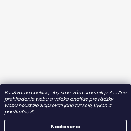
Kontaktujte ma
Obchodné podmienky
Používame cookies, aby sme Vám umožnili pohodlné
Ochrana osobných údajov
prehliadanie webu a vďaka analýze prevádzky
webu neustále zlepšovali jeho funkcie, výkon a
Reklamácia/Vrátenie tovaru
OZ AMAZONKY
použiteľnosť.
Instagram
Facebook
Nastavenie