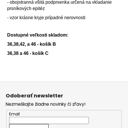
- obojstranná všitá podprsenka určená na vkladanie
prsníkových epitéz
- vzor krásne kryje prípadné nerovnosti
Dostupné veľkosti skladom:
36,38,42, a 46 - košík B
36,38 a 46 - košík C
Z
á
Odoberať newsletter
p
Nezmeškajte žiadne novinky či zľavy!
ä
t
Email
i