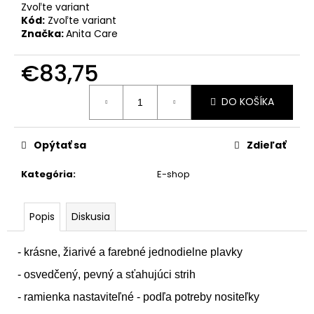
č
Zvoľte variant
a
Kód:
Zvoľte variant
m
Značka:
Anita Care
e
€83,75
Jednotková
DO KOŠÍKA
cena:
Opýtať sa
Zdieľať
Kategória
:
E-shop
Popis
Diskusia
- krásne, žiarivé a farebné jednodielne plavky
- osvedčený, pevný a sťahujúci strih
- ramienka nastaviteľné - podľa potreby nositeľky