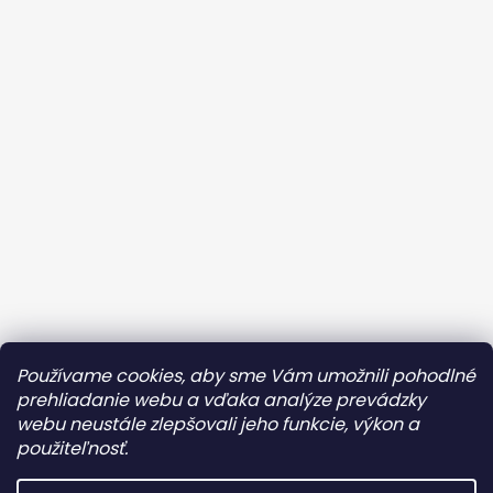
Kontaktujte ma
Obchodné podmienky
Používame cookies, aby sme Vám umožnili pohodlné
Ochrana osobných údajov
prehliadanie webu a vďaka analýze prevádzky
webu neustále zlepšovali jeho funkcie, výkon a
Reklamácia/Vrátenie tovaru
OZ AMAZONKY
použiteľnosť.
Instagram
Facebook