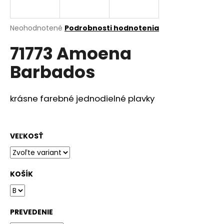
á
j
Priemerné
Neohodnotené
Podrobnosti hodnotenia
s
hodnotenie
71773 Amoena
produktu
ť
je
?
Barbados
0,0
z
5
hviezdičiek.
krásne farebné jednodielné plavky
HĽADAŤ
VEĽKOSŤ
O
d
KOŠÍK
p
o
r
PREVEDENIE
ú