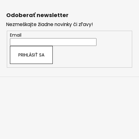
Z
á
Odoberať newsletter
p
Nezmeškajte žiadne novinky či zľavy!
ä
t
Email
i
e
PRIHLÁSIŤ SA