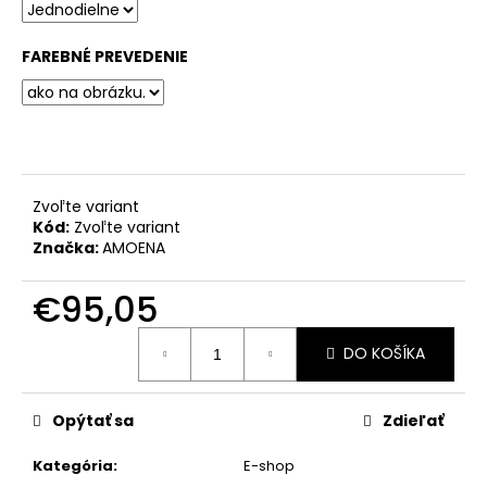
č
a
m
FAREBNÉ PREVEDENIE
e
Zvoľte variant
Kód:
Zvoľte variant
Značka:
AMOENA
€95,05
Jednotková
DO KOŠÍKA
cena:
Opýtať sa
Zdieľať
Kategória
:
E-shop