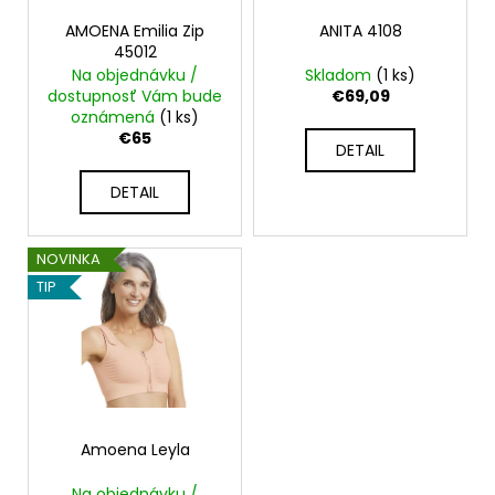
r
t
á
o
AMOENA Emilia Zip
ANITA 4108
o
j
45012
d
Na objednávku /
Skladom
(1 ks)
v
s
u
dostupnosť Vám bude
€69,09
ť
k
oznámená
(1 ks)
?
€65
t
DETAIL
o
DETAIL
v
HĽADAŤ
NOVINKA
TIP
O
d
p
o
r
Amoena Leyla
ú
Na objednávku /