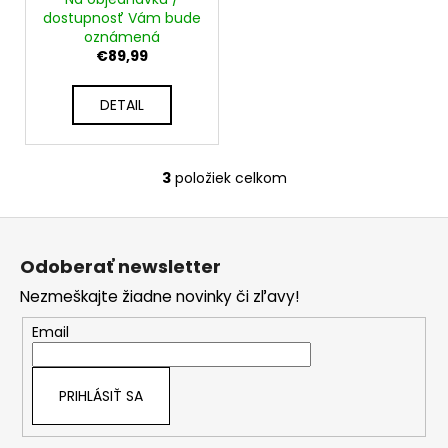
č
dostupnosť Vám bude
a
oznámená
m
€89,99
e
DETAIL
3
položiek celkom
O
v
Z
l
á
á
Odoberať newsletter
d
p
a
Nezmeškajte žiadne novinky či zľavy!
ä
c
t
Email
i
i
e
e
p
PRIHLÁSIŤ SA
r
v